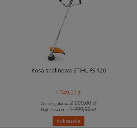
Kosa spalinowa STIHL FS 120
1 749,00 zł
2 099,00 zł
Cena regularna:
1 799,00 zł
Najniższa cena:
do koszyka