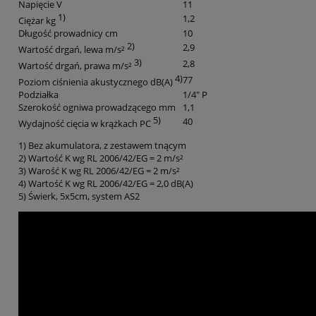
Napięcie V
11
1)
1,2
Ciężar kg
Długość prowadnicy cm
10
2)
2,9
Wartość drgań, lewa m/s²
3)
2,8
Wartość drgań, prawa m/s²
4)
77
Poziom ciśnienia akustycznego dB(A)
Podziałka
1/4" P
Szerokość ogniwa prowadzącego mm
1,1
5)
40
Wydajność cięcia w krążkach PC
1) Bez akumulatora, z zestawem tnącym
2) Wartość K wg RL 2006/42/EG = 2 m/s²
3) Warość K wg RL 2006/42/EG = 2 m/s²
4) Wartość K wg RL 2006/42/EG = 2,0 dB(A)
5) Świerk, 5x5cm, system AS2