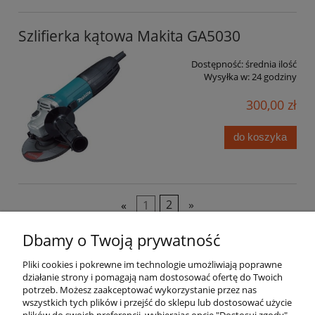
Szlifierka kątowa Makita GA5030
Dostępność:
średnia ilość
Wysyłka w:
24 godziny
300,00 zł
do koszyka
«
1
2
»
Dbamy o Twoją prywatność
Pomoc
Pliki cookies i pokrewne im technologie umożliwiają poprawne
działanie strony i pomagają nam dostosować ofertę do Twoich
Moje konto
potrzeb. Możesz zaakceptować wykorzystanie przez nas
wszystkich tych plików i przejść do sklepu lub dostosować użycie
Płatności i dostawa