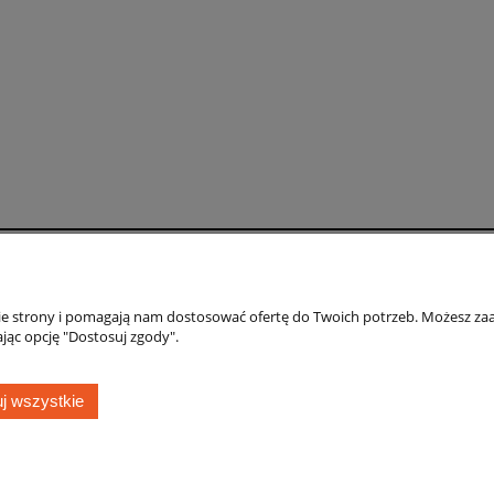
napędem
1 649,00 zł
1 889,00 zł
1 699,00 zł
1 949,00 zł
regularna:
Cena regularna:
1 699,00 zł
1 949,00 zł
ższa cena:
Najniższa cena:
do koszyka
do koszyka
Płatności i dostawa
Informacje
nie strony i pomagają nam dostosować ofertę do Twoich potrzeb. Możesz zaa
Formy płatności
Polityka prywatno
jąc opcję "Dostosuj zgody".
CA Raty
Linki
Czas i koszty dostawy
j wszystkie
Czas realizacji zamówienia
klepem internetowym prowadzonym przez oficjalnego dystrybutora marki STIHL, NAC, Ma
ul. Targowa 2, 08-400 Garwolin, woj. mazowieckie | E-mail:
biuro@elektrolas.com.pl
Te