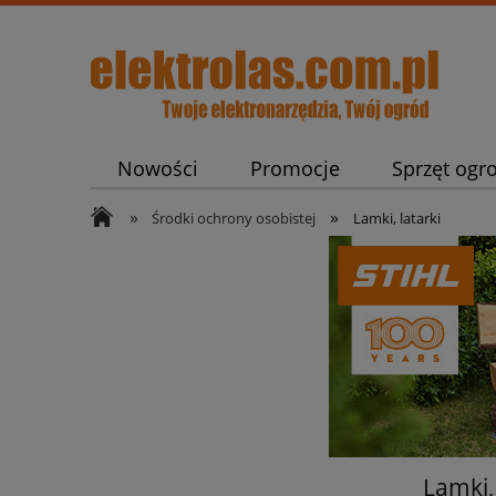
Nowości
Promocje
Sprzęt ogr
»
»
Pneumatyka i Spawalnictwo
Części
Środki ochrony osobistej
Lamki, latarki
Lamki, 