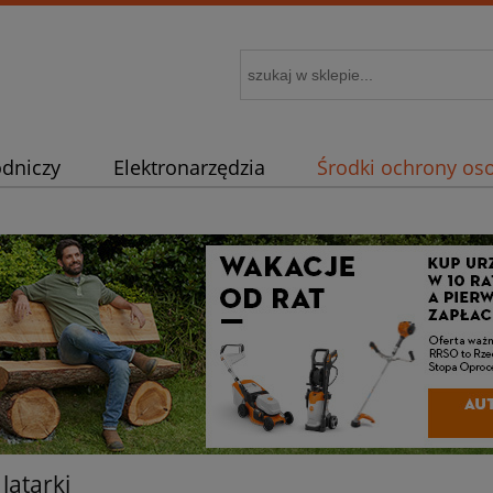
odniczy
Elektronarzędzia
Środki ochrony oso
 zamienne
Porady
Artykuły dla fanów STIHL
latarki