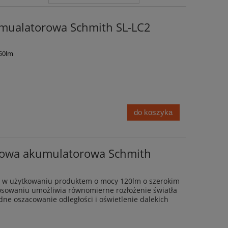
umualatorowa Schmith SL-LC2
50lm
do koszyka
ołowa akumulatorowa Schmith
m w użytkowaniu produktem o mocy 120lm o szerokim
osowaniu umożliwia równomierne rozłożenie światła
ne oszacowanie odległości i oświetlenie dalekich