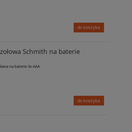
do koszyka
czołowa Schmith na baterie
ilana na baterie 3x AAA
do koszyka