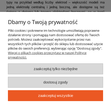
typy na przykład według liczby elektrod – większość modeli ma 
jedną elektrodę centralną i jedną boczną, ale dostępne są też 
świece z dwiema lub trzema elektrodami bocznymi, co w teorii 
usprawnia proces zapłonu mieszanki paliwowo-powietrznej. 
Dbamy o Twoją prywatność
Pomoc
Pliki cookies i pokrewne im technologie umożliwiają poprawne
działanie strony i pomagają nam dostosować ofertę do Twoich
Moje konto
potrzeb. Możesz zaakceptować wykorzystanie przez nas
wszystkich tych plików i przejść do sklepu lub dostosować użycie
Płatności i dostawa
plików do swoich preferencji, wybierając opcję "Dostosuj zgody".
Więcej o plikach cookies przeczytasz w naszej Polityce
prywatności.
Informacje
zaakceptuj tylko niezbędne
O nas
dostosuj zgody
elektrolas.com.pl jest sklepem internetowym prowadzonym przez
oficjalnego dystrybutora marki STIHL, NAC, Makita, Adler, Schmith, DWT
zaakceptuj wszystkie
ELEKTROMECHANIKA M. LACH HANDEL I USŁUGI
| ul. Targowa 2, 08-400
Garwolin, woj. mazowieckie | E-mail:
biuro@elektrolas.com.pl
Tel.:
795 56 78
38
| NIP: 8261002456 REGON: 710116954