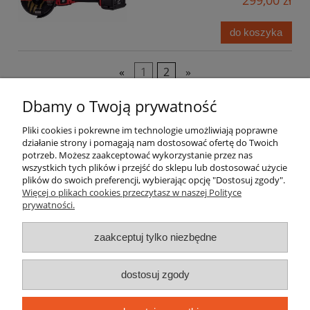
299,00 zł
do koszyka
«
1
2
»
Dbamy o Twoją prywatność
Pomoc
Pliki cookies i pokrewne im technologie umożliwiają poprawne
działanie strony i pomagają nam dostosować ofertę do Twoich
Moje konto
potrzeb. Możesz zaakceptować wykorzystanie przez nas
wszystkich tych plików i przejść do sklepu lub dostosować użycie
Płatności i dostawa
plików do swoich preferencji, wybierając opcję "Dostosuj zgody".
Więcej o plikach cookies przeczytasz w naszej Polityce
prywatności.
Informacje
zaakceptuj tylko niezbędne
O nas
dostosuj zgody
elektrolas.com.pl jest sklepem internetowym prowadzonym przez
oficjalnego dystrybutora marki STIHL, NAC, Makita, Adler, Schmith, DWT