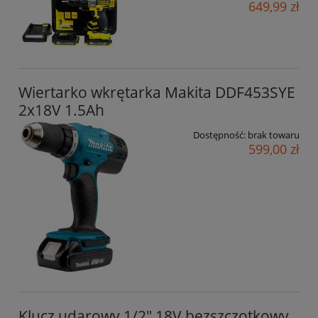
649,99 zł
Wiertarko wkrętarka Makita DDF453SYE
2x18V 1.5Ah
Dostępność:
brak towaru
599,00 zł
Klucz udarowy 1/2" 18V bezszczotkowy