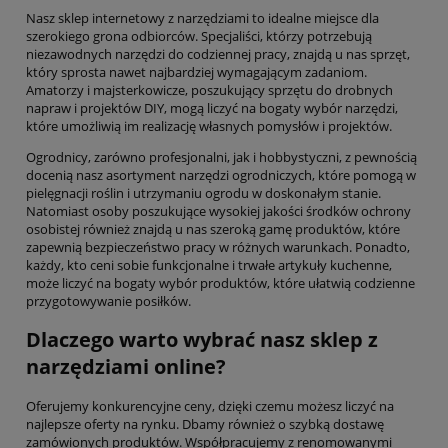
Nasz sklep internetowy z narzędziami to idealne miejsce dla
szerokiego grona odbiorców. Specjaliści, którzy potrzebują
niezawodnych narzędzi do codziennej pracy, znajdą u nas sprzęt,
który sprosta nawet najbardziej wymagającym zadaniom.
Amatorzy i majsterkowicze, poszukujący sprzętu do drobnych
napraw i projektów DIY, mogą liczyć na bogaty wybór narzędzi,
które umożliwią im realizację własnych pomysłów i projektów.
Ogrodnicy, zarówno profesjonalni, jak i hobbystyczni, z pewnością
docenią nasz asortyment narzędzi ogrodniczych, które pomogą w
pielęgnacji roślin i utrzymaniu ogrodu w doskonałym stanie.
Natomiast osoby poszukujące wysokiej jakości środków ochrony
osobistej również znajdą u nas szeroką gamę produktów, które
zapewnią bezpieczeństwo pracy w różnych warunkach. Ponadto,
każdy, kto ceni sobie funkcjonalne i trwałe artykuły kuchenne,
może liczyć na bogaty wybór produktów, które ułatwią codzienne
przygotowywanie posiłków.
Dlaczego warto wybrać nasz sklep z
narzędziami online?
Oferujemy konkurencyjne ceny, dzięki czemu możesz liczyć na
najlepsze oferty na rynku. Dbamy również o szybką dostawę
zamówionych produktów. Współpracujemy z renomowanymi