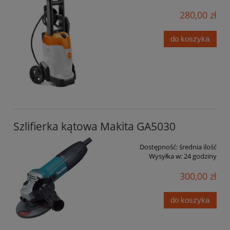
280,00 zł
do koszyka
Szlifierka kątowa Makita GA5030
Dostępność:
średnia ilość
Wysyłka w:
24 godziny
300,00 zł
do koszyka