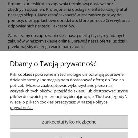
firmami kurierskimi, co zapewnia terminową dostawę bez
zbędnych opóźnień. Profesjonalna obsługa klienta to kolejny atut
naszego sklepu. Nasz zespół ekspertów jest zawsze gotowy do
pomocy, oferując fachowe doradztwo, które pomoże Ci w wyborze
odpowiednich narzędzi i akcesoriów.
Zapraszamy do zapoznania się z naszą ofertą i życzymy udanych
zakupów w naszym sklepie online. Sprawdź naszą ofertę już dziś i
przekonaj się, dlaczego warto nam zaufać!
Dbamy o Twoją prywatność
Pomoc
Pliki cookies i pokrewne im technologie umożliwiają poprawne
działanie strony i pomagają nam dostosować ofertę do Twoich
Moje konto
potrzeb. Możesz zaakceptować wykorzystanie przez nas
wszystkich tych plików i przejść do sklepu lub dostosować użycie
Płatności i dostawa
plików do swoich preferencji, wybierając opcję "Dostosuj zgody".
Więcej o plikach cookies przeczytasz w naszej Polityce
prywatności.
Informacje
zaakceptuj tylko niezbędne
O nas