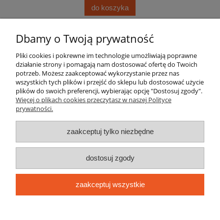
do koszyka
Dbamy o Twoją prywatność
Pomoc
Pliki cookies i pokrewne im technologie umożliwiają poprawne
działanie strony i pomagają nam dostosować ofertę do Twoich
Moje konto
potrzeb. Możesz zaakceptować wykorzystanie przez nas
wszystkich tych plików i przejść do sklepu lub dostosować użycie
Płatności i dostawa
plików do swoich preferencji, wybierając opcję "Dostosuj zgody".
Więcej o plikach cookies przeczytasz w naszej Polityce
prywatności.
Informacje
zaakceptuj tylko niezbędne
O nas
dostosuj zgody
elektrolas.com.pl jest sklepem internetowym prowadzonym przez
oficjalnego dystrybutora marki STIHL, NAC, Makita, Adler, Schmith, DWT
zaakceptuj wszystkie
ELEKTROMECHANIKA M. LACH HANDEL I USŁUGI
| ul. Targowa 2, 08-400
Garwolin, woj. mazowieckie | E-mail:
biuro@elektrolas.com.pl
Tel.:
795 56 78
38
| NIP: 8261002456 REGON: 710116954