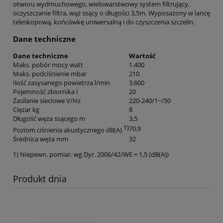
otworu wydmuchowego, wielowarstwowy system filtrujący,
oczyszczanie filtra, wąż ssący o długości 3,5m. Wyposażony w lancę
teleskopową, końcówkę uniwersalną i do czyszczenia szczelin.
Dane techniczne
Dane techniczne
Wartość
Maks. pobór mocy watt
1.400
Maks. podciśnienie mbar
210
Ilość zasysanego powietrza l/min
3.600
Pojemność zbiornika l
20
Zasilanie sieciowe V/Hz
220-240/1~/50
Ciężar kg
8
Długość węża ssącego m
3,5
1)
70,9
Poziom ciśnienia akustycznego dB(A)
Średnica węża mm
32
1) Niepewn. pomiar. wg Dyr. 2006/42/WE = 1,5 (dB(A))
Produkt dnia