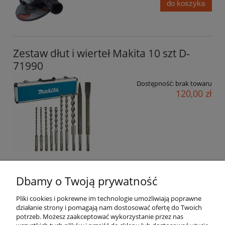
do koszyka
Zestaw dłut i wierteł Makita 10 szt D-
71990
Dostępność:
brak towaru
120,00 zł
Dbamy o Twoją prywatność
Pomoc
Pliki cookies i pokrewne im technologie umożliwiają poprawne
działanie strony i pomagają nam dostosować ofertę do Twoich
Moje konto
potrzeb. Możesz zaakceptować wykorzystanie przez nas