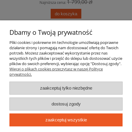
1 799,00 zł
Najniższa cena:
do koszyka
Dbamy o Twoją prywatność
Pomoc
Pliki cookies i pokrewne im technologie umożliwiają poprawne
działanie strony i pomagają nam dostosować ofertę do Twoich
Moje konto
potrzeb. Możesz zaakceptować wykorzystanie przez nas
wszystkich tych plików i przejść do sklepu lub dostosować użycie
Płatności i dostawa
plików do swoich preferencji, wybierając opcję "Dostosuj zgody".
Więcej o plikach cookies przeczytasz w naszej Polityce
prywatności.
Informacje
zaakceptuj tylko niezbędne
O nas
dostosuj zgody
elektrolas.com.pl jest sklepem internetowym prowadzonym przez
oficjalnego dystrybutora marki STIHL, NAC, Makita, Adler, Schmith, DWT
zaakceptuj wszystkie
ELEKTROMECHANIKA M. LACH HANDEL I USŁUGI
| ul. Targowa 2, 08-400
Garwolin, woj. mazowieckie | E-mail:
biuro@elektrolas.com.pl
Tel.:
795 56 78