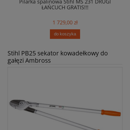
Pilarka spalinowa Stihl MS 231 DRUGI
0ml
ŁAŃCUCH GRATIS!!!
1 729,00 zł
do koszyka
Stihl PB25 sekator kowadełkowy do
gałęzi Ambross