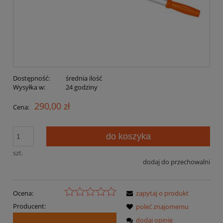
Dostępność:
średnia ilość
Wysyłka w:
24 godziny
290,00 zł
Cena:
do koszyka
szt.
dodaj do przechowalni
Ocena:
zapytaj o produkt
Producent:
poleć znajomemu
dodaj opinię