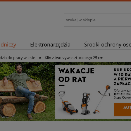
odniczy
Elektronarzędzia
Środki ochrony oso
»
 zamienne
Porady
Artykuły dla fanów STIHL
dzia do pracy w lesie
Klin z tworzywa sztucznego 25 cm