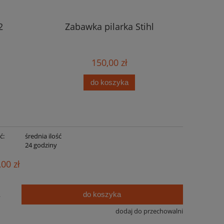
2
Zabawka pilarka Stihl
Kosa 
150,00 zł
do koszyka
ć:
średnia ilość
:
24 godziny
,00 zł
do koszyka
.
dodaj do przechowalni