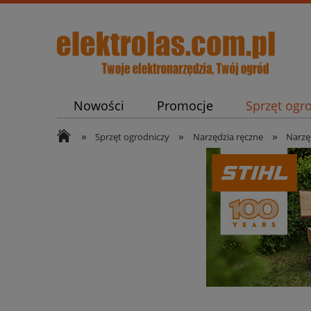
Nowości
Promocje
Sprzęt ogr
»
»
»
Pneumatyka i Spawalnictwo
Części
Sprzęt ogrodniczy
Narzędzia ręczne
Narzę