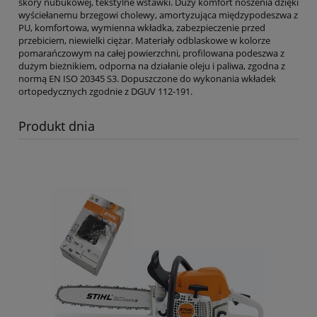
skóry nubukowej, tekstylne wstawki. Duży komfort noszenia dzięki
wyściełanemu brzegowi cholewy, amortyzująca międzypodeszwa z
PU, komfortowa, wymienna wkładka, zabezpieczenie przed
przebiciem, niewielki ciężar. Materiały odblaskowe w kolorze
pomarańczowym na całej powierzchni, profilowana podeszwa z
dużym bieżnikiem, odporna na działanie oleju i paliwa, zgodna z
normą EN ISO 20345 S3. Dopuszczone do wykonania wkładek
ortopedycznych zgodnie z DGUV 112-191.
Produkt dnia