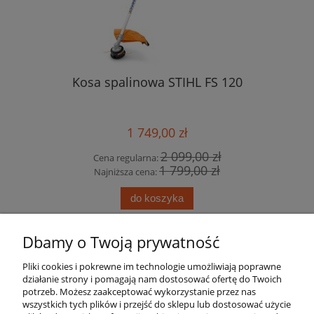
Kosa spalinowa STIHL FS 120
1 749,00 zł
2 099,00 zł
Cena regularna:
1 799,00 zł
Najniższa cena:
do koszyka
Dbamy o Twoją prywatność
Pomoc
Pliki cookies i pokrewne im technologie umożliwiają poprawne
działanie strony i pomagają nam dostosować ofertę do Twoich
Moje konto
potrzeb. Możesz zaakceptować wykorzystanie przez nas
wszystkich tych plików i przejść do sklepu lub dostosować użycie