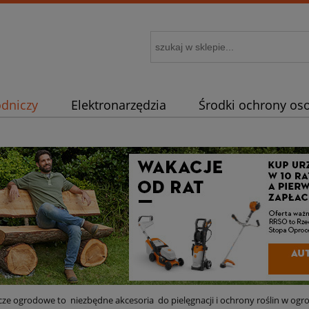
odniczy
Elektronarzędzia
Środki ochrony oso
 zamienne
Porady
Artykuły dla fanów STIHL
ze ogrodowe to niezbędne akcesoria do pielęgnacji i ochrony roślin w ogr