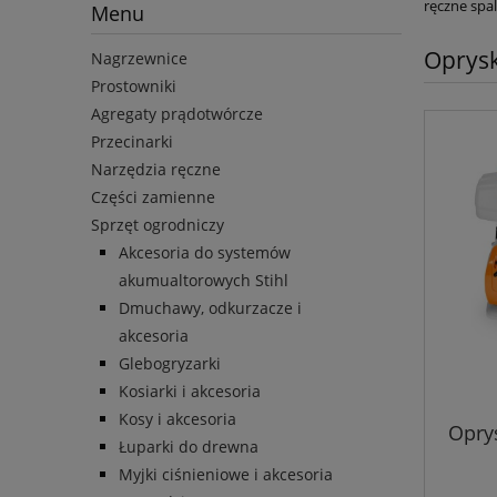
ręczne spa
Menu
Oprys
Nagrzewnice
Prostowniki
Agregaty prądotwórcze
Przecinarki
Narzędzia ręczne
Części zamienne
Sprzęt ogrodniczy
Akcesoria do systemów
akumualtorowych Stihl
Dmuchawy, odkurzacze i
akcesoria
Glebogryzarki
Kosiarki i akcesoria
Kosy i akcesoria
Oprys
Łuparki do drewna
Myjki ciśnieniowe i akcesoria