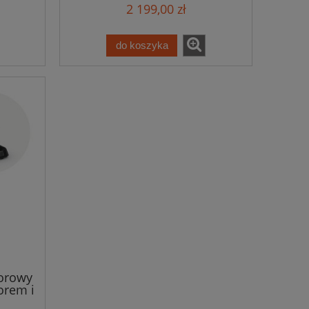
2 199,00 zł
do koszyka
orowy
orem i