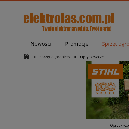
Nowości
Promocje
Sprzęt ogr
»
»
Pneumatyka i Spawalnictwo
Części
Sprzęt ogrodniczy
Opryskiwacze
Opryskiwac