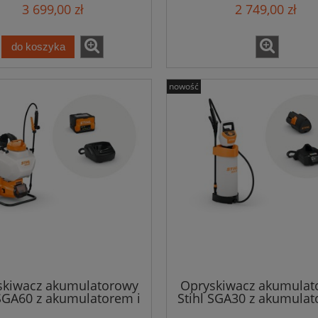
3 699,00 zł
2 749,00 zł
do koszyka
nowość
skiwacz akumulatorowy
Opryskiwacz akumulat
 SGA60 z akumulatorem i
Stihl SGA30 z akumulat
ładowarką
ładowarką