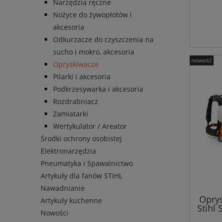
Narzędzia ręczne
Nożyce do żywopłotów i
akcesoria
Odkurzacze do czyszczenia na
sucho i mokro, akcesoria
nowość
Opryskiwacze
Pilarki i akcesoria
Podkrzesywarka i akcesoria
Rozdrabniacz
Zamiatarki
Wertykulator / Areator
Środki ochrony osobistej
Elektronarzędzia
Pneumatyka i Spawalnictwo
Artykuły dla fanów STIHL
Nawadnianie
Opry
Artykuły kuchenne
Stihl
Nowości