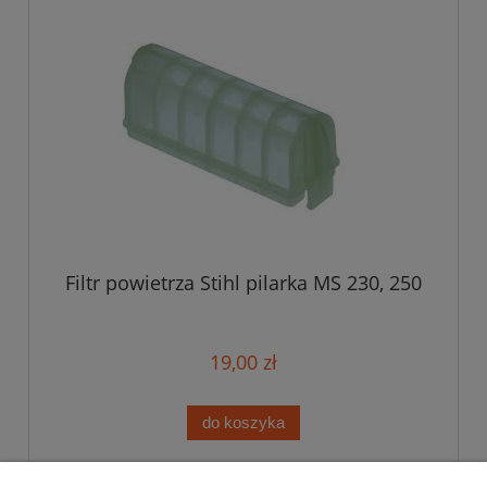
Filtr powietrza Stihl pilarka MS 230, 250
19,00 zł
do koszyka